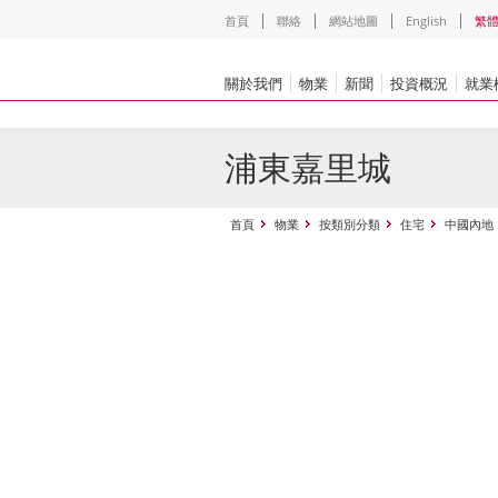
首頁
聯絡
網站地圖
English
繁
關於我們
物業
新聞
投資概況
就業
浦東嘉里城
首頁
物業
按類別分類
住宅
中國內地