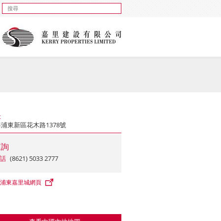
址
浦東新區花木路1378號
查詢
話
(8621) 5033 2777
浦東嘉里城網頁