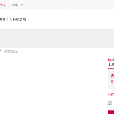
體中文
简体中文
機會
可持續發展
浦東嘉里城
地
上海
電
前往