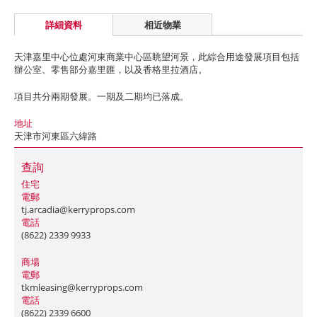
詳細資料
相近物業
天津嘉里中心位處河東商業中心區眺望河景，此綜合用途發展項目包括
辦公室、零售部分嘉里匯，以及香格里拉酒店。
項目共分兩期發展。一期及二期均已落成。
地址
天津市河東區六緯路
查詢
住宅
電郵
tj.arcadia@kerryprops.com
電話
(8622) 2339 9933
商場
電郵
tkmleasing@kerryprops.com
電話
(8622) 2339 6600