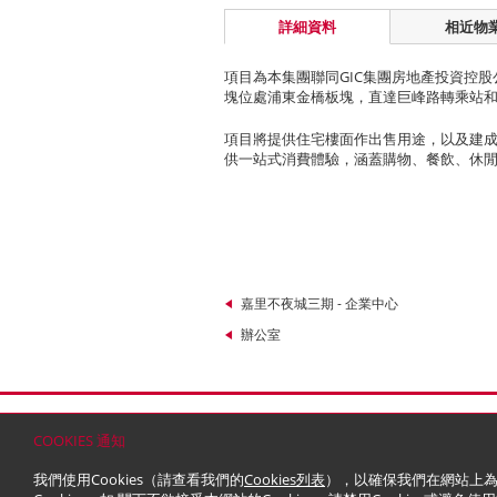
詳細資料
相近物
項目為本集團聯同GIC集團房地產投資控
塊位處浦東金橋板塊，直達巨峰路轉乘站
項目將提供住宅樓面作出售用途，以及建
供一站式消費體驗，涵蓋購物、餐飲、休
嘉里不夜城三期 - 企業中心
辦公室
首頁
聯絡
網站地圖
免責條款
個人資料 (私隱
COOKIES 通知
© 2026 嘉里建設有限公司 (於百慕達註冊成立之有
我們使用Cookies（請查看我們的
Cookies列表
），以確保我們在網站上為