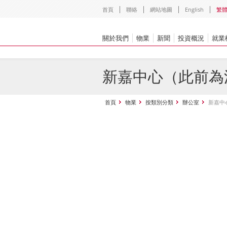
首頁
聯絡
網站地圖
English
繁
關於我們
物業
新聞
投資概況
就業
新嘉中心（此前為
首頁
物業
按類別分類
辦公室
新嘉中