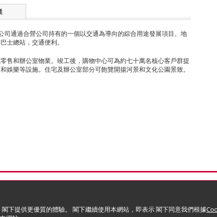
業
股公司通過合營公司持有的一個以交通為導向的綜合用途發展項目。地
和巴士總站，交通便利。
成零售和辦公室物業。竣工後，購物中心可為約七十萬名核心客戶群提
閒和娛樂等設施。住宅及辦公室部分可飽覽開揚河景和文化公園景致。
) 政策
版權與商標
限公司)
 閣下提供更優質的體驗。 閣下繼續使用本網站，即表示 閣下同意我們根據
Co