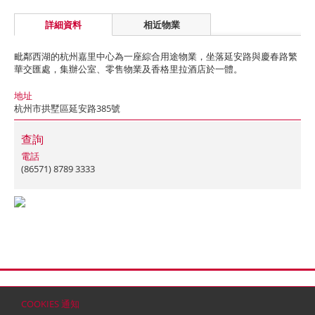
詳細資料
相近物業
毗鄰西湖的杭州嘉里中心為一座綜合用途物業，坐落延安路與慶春路繁
華交匯處，集辦公室、零售物業及香格里拉酒店於一體。
地址
杭州市拱墅區延安路385號
查詢
電話
(86571) 8789 3333
首頁
聯絡
網站地圖
免責條款
個人資料 (私隱) 政策
版權與商標
COOKIES 通知
© 2026 嘉里建設有限公司 (於百慕達註冊成立之有限公司)