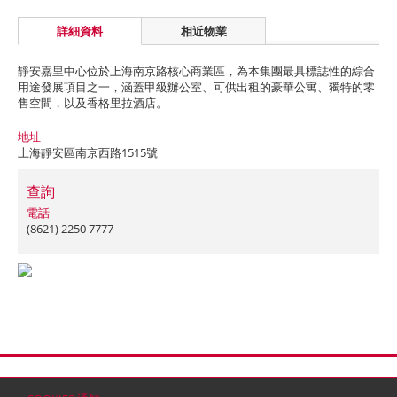
詳細資料
相近物業
靜安嘉里中心位於上海南京路核心商業區，為本集團最具標誌性的綜合
用途發展項目之一，涵蓋甲級辦公室、可供出租的豪華公寓、獨特的零
售空間，以及香格里拉酒店。
地址
上海靜安區南京西路1515號
查詢
電話
(8621) 2250 7777
首頁
聯絡
網站地圖
免責條款
個人資料 (私隱) 政策
版權與商標