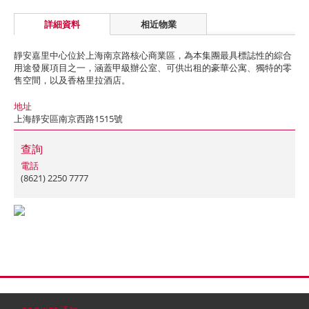
詳細資料
相近物業
靜安嘉里中心位於上海南京路核心商業區，為本集團最具標誌性的綜合
用途發展項目之一，涵蓋甲級辦公室、可供出租的豪華公寓、獨特的零
售空間，以及香格里拉酒店。
地址
上海靜安區南京西路1515號
查詢
電話
(8621) 2250 7777
首頁
聯絡
網站地圖
免責條款
個人資料 (私隱) 政策
版權與商標