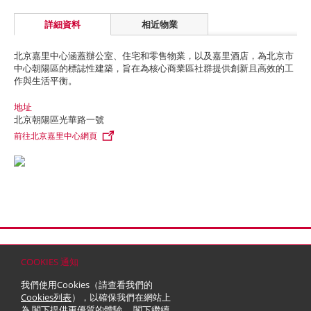
詳細資料
相近物業
北京嘉里中心涵蓋辦公室、住宅和零售物業，以及嘉里酒店，為北京市
中心朝陽區的標誌性建築，旨在為核心商業區社群提供創新且高效的工
作與生活平衡。
地址
北京朝陽區光華路一號
前往北京嘉里中心網頁
首頁
聯絡
網站地圖
免責條款
個人資料 (私隱) 政策
版權與商標
COOKIES 通知
© 2026 嘉里建設有限公司 (於百慕達註冊成立之有限公司)
我們使用Cookies（請查看我們的
Cookies列表
），以確保我們在網站上
為 閣下提供更優質的體驗。 閣下繼續