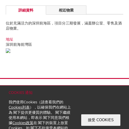
詳細資料
相近物業
位於充滿活力的深圳前海區，項目分三期發展，涵蓋辦公室、零售及酒
店物業。
地址
深圳前海前灣區
首頁
聯絡
網站地圖
免責條款
個人資料 (私隱) 政策
版權與商標
COOKIES 通知
© 2026 嘉里建設有限公司 (於百慕達註冊成立之有限公司)
我們使用Cookies（請查看我們的
Cookies列表
），以確保我們在網站上
為 閣下提供更優質的體驗。 閣下繼續
使用本網站，即表示 閣下同意我們根
接受 COOKIES
據
Cookies政策
在 閣下的裝置上放置
Cookies。如 閣下不欲接受本網站的