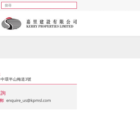
址
港中環半山梅道3號
查詢
郵
enquire_us@kpmsl.com