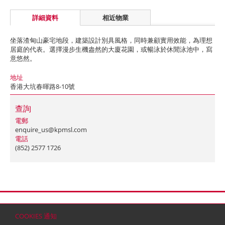
詳細資料
相近物業
坐落渣甸山豪宅地段，建築設計別具風格，同時兼顧實用效能，為理想
居庭的代表。選擇漫步生機盎然的大廈花園，或暢泳於休閒泳池中，寫
意悠然。
地址
香港大坑春暉路8-10號
查詢
電郵
enquire_us@kpmsl.com
電話
(852) 2577 1726
首頁
聯絡
網站地圖
免責條款
個人資料 (私隱) 政策
版權與商標
COOKIES 通知
© 2026 嘉里建設有限公司 (於百慕達註冊成立之有限公司)