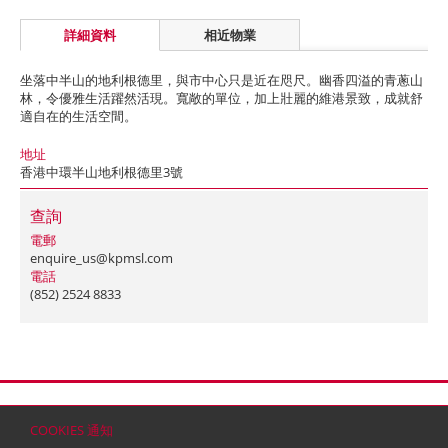
詳細資料
相近物業
坐落中半山的地利根德里，與市中心只是近在咫尺。幽香四溢的青蔥山
林，令優雅生活躍然活現。寬敞的單位，加上壯麗的維港景致，成就舒
適自在的生活空間。
地址
香港中環半山地利根德里3號
查詢
電郵
enquire_us@kpmsl.com
電話
(852) 2524 8833
首頁
聯絡
網站地圖
免責條款
個人資料 (私隱) 政策
版權與商標
COOKIES 通知
© 2026 嘉里建設有限公司 (於百慕達註冊成立之有限公司)