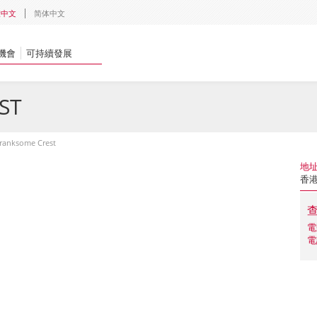
體中文
简体中文
機會
可持續發展
ST
ranksome Crest
地
香港
電
電