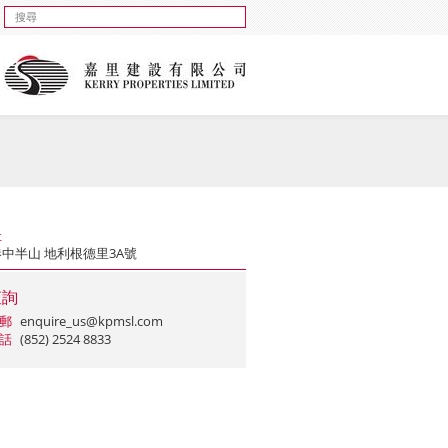
址
中半山 地利根德里3A號
查詢
郵
enquire_us@kpmsl.com
話
(852) 2524 8833