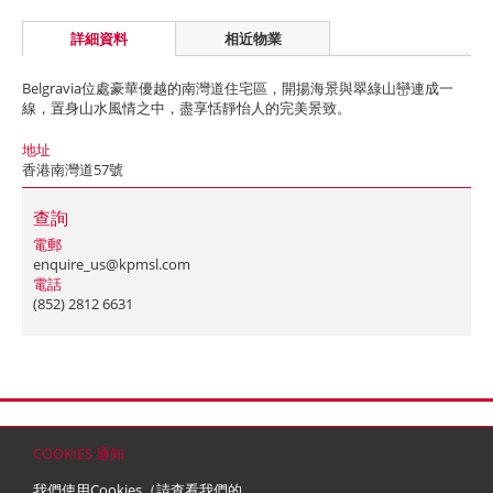
詳細資料
相近物業
Belgravia位處豪華優越的南灣道住宅區，開揚海景與翠綠山巒連成一
線，置身山水風情之中，盡享恬靜怡人的完美景致。
地址
香港南灣道57號
查詢
電郵
enquire_us@kpmsl.com
電話
(852) 2812 6631
首頁
聯絡
網站地圖
免責條款
個人資料 (私隱) 政策
版權與商標
COOKIES 通知
© 2026 嘉里建設有限公司 (於百慕達註冊成立之有限公司)
我們使用Cookies（請查看我們的