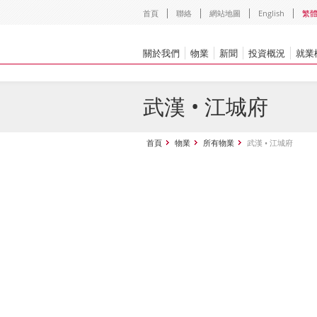
首頁
聯絡
網站地圖
English
繁
關於我們
物業
新聞
投資概況
就業
武漢 • 江城府
首頁
物業
所有物業
武漢 • 江城府