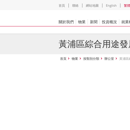
首頁
聯絡
網站地圖
English
繁
關於我們
物業
新聞
投資概況
就業
黃浦區綜合用途發
首頁
物業
按類別分類
辦公室
黃浦區