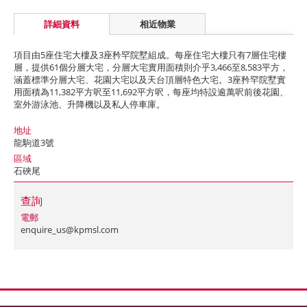
詳細資料
相近物業
項目由5座住宅大樓及3座矜罕院墅組成。每座住宅大樓只有7層住宅樓
層，提供61個分層大宅，分層大宅實用面積則介乎3,466至8,583平方，
涵蓋標準分層大宅、花園大宅以及天台頂層特色大宅。3座矜罕院墅實
用面積為11,382平方呎至11,692平方呎，每座均特設逾萬呎前後花園、
室外游泳池、升降機以及私人停車庫。
地址
龍駒道3號
區域
石硤尾
查詢
電郵
enquire_us@kpmsl.com