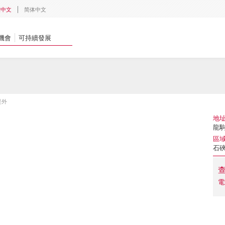
體中文
简体中文
機會
可持續發展
緹外
地
龍駒
區
石
電