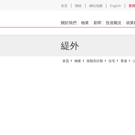
首頁
聯絡
網站地圖
English
繁
關於我們
物業
新聞
投資概況
就業
緹外
首頁
物業
按類別分類
住宅
香港