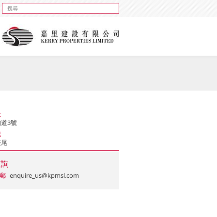
址
道3號
域
硤尾
查詢
郵
enquire_us@kpmsl.com