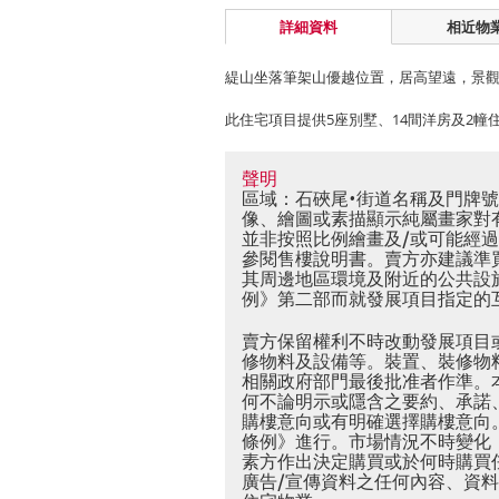
詳細資料
相近物
緹山坐落筆架山優越位置，居高望遠，景
此住宅項目提供5座別墅、14間洋房及2
聲明
區域：石硤尾•街道名稱及門牌號
像、繪圖或素描顯示純屬畫家對
並非按照比例繪畫及/或可能經
參閱售樓說明書。賣方亦建議準
其周邊地區環境及附近的公共設
例》第二部而就發展項目指定的
賣方保留權利不時改動發展項目
修物料及設備等。裝置、裝修物
相關政府部門最後批准者作準。
何不論明示或隱含之要約、承諾
購樓意向或有明確選擇購樓意向
條例》進行。市場情況不時變化
素方作出決定購買或於何時購買
廣告/宣傳資料之任何內容、資