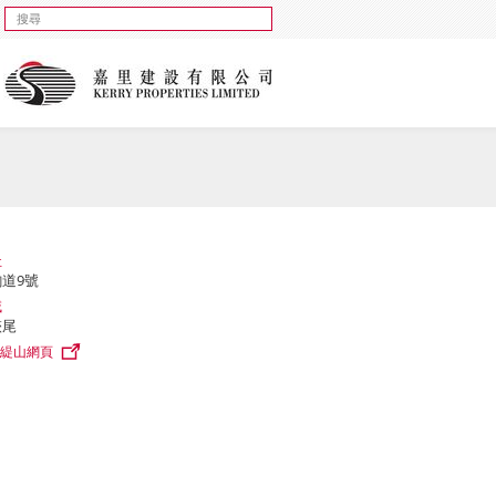
址
道9號
域
硤尾
緹山網頁