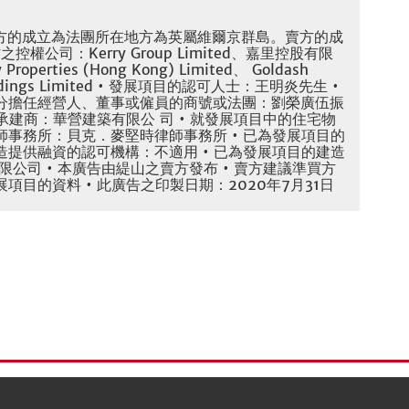
(註 : 賣方的成立為法團所在地方為英屬維爾京群島。賣方的成
控權公司：Kerry Group Limited、嘉里控股有限
rties (Hong Kong) Limited、 Goldash
 Holdings Limited • 發展項目的認可人士：王明炎先生 •
分擔任經營人、董事或僱員的商號或法團：劉榮廣伍振
承建商：華營建築有限公 司 • 就發展項目中的住宅物
事務所：貝克．麥堅時律師事務所 • 已為發展項目的
提供融資的認可機構：不適用 • 已為發展項目的建造
公司 • 本廣告由緹山之賣方發布 • 賣方建議準買方
目的資料 • 此廣告之印製日期：2020年7月31日
) 政策
版權與商標