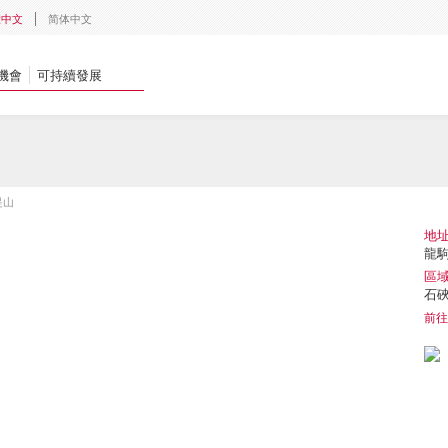
體中文
简体中文
機會
可持續發展
緹山
地
龍駒
區
石
前往