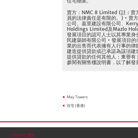
住宅物業。
賣方：NMC 8 Limited 
員的法律責任是有限的。) • 賣方之
公司、嘉里建設有限公司、Kerry Prope
Holdings Limited及Mazlo
發展項目的認可人士以其專業身
民建築師有限公司 • 發展項目的
業的出售而代表擁有人行事的律師
建造提供貸款或已承諾為該項建造
提供貸款的任何其他人：東譽有 限
參閱有關售樓說明書，以了解發展項
May Towers
住宅 (香港)
首頁
聯絡
網站地圖
免責條款
個人資料 (私隱
COOKIES 通知