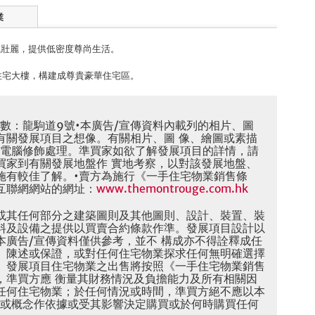
業
觀壯麗，提供低密度尊尚生活。
幢住宅大樓，構建成尊貴豪華住宅區。
數：龍駒道9號•本廣告/宣傳資料內載列的相片、圖
有關發展項目之想像。有關相片、圖 像、繪圖或素描
過電腦修飾處理。準買家如欲了解發展項目的詳情，請
買家到有關發展地盤作 實地考察，以對該發展地盤、
施有較佳了解。•賣方為施行《一手住宅物業銷售條
互聯網網站的網址：
www.themontrouge.com.hk
或其任何部分之建築圖則及其他圖則、設計、裝置、裝
料及設備之提供以買賣合約條款作準。發展項目設計以
本廣告/宣傳資料僅供參考，並不 構成亦不得詮釋成任
、陳述或保證，或對任何住宅物業探求任何無明確選擇
。發展項目住宅物業之出售將按照《一手住宅物業銷售
，準買方應 衡量其財務情況及負擔能力及所有相關因
任何住宅物業；於任何情況或時間，準買方絕不應以本
料或概念作依據或受其影響決定購買或於何時購買任何