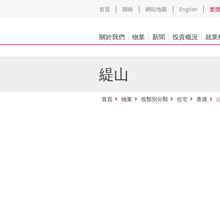
首頁
聯絡
網站地圖
English
繁
關於我們
物業
新聞
投資概況
就業
緹山
首頁
物業
按類別分類
住宅
香港