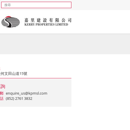
址
何文田山道15號
查詢
郵
enquire_us@kpmsl.com
話
(852) 2761 3832