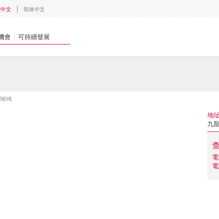
體中文
简体中文
機會
可持續發展
灝畋峰
地
九龍
電
電