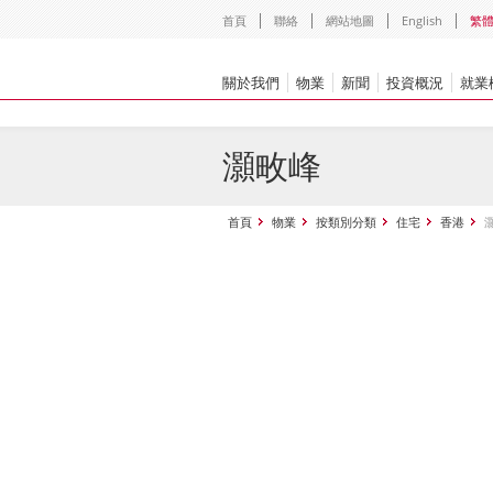
首頁
聯絡
網站地圖
English
繁
關於我們
物業
新聞
投資概況
就業
灝畋峰
首頁
物業
按類別分類
住宅
香港