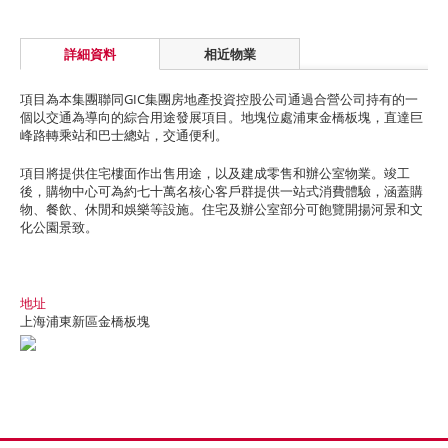
詳細資料
相近物業
項目為本集團聯同GIC集團房地產投資控股公司通過合營公司持有的一
個以交通為導向的綜合用途發展項目。地塊位處浦東金橋板塊，直達巨
峰路轉乘站和巴士總站，交通便利。
項目將提供住宅樓面作出售用途，以及建成零售和辦公室物業。竣工
後，購物中心可為約七十萬名核心客戶群提供一站式消費體驗，涵蓋購
物、餐飲、休閒和娛樂等設施。住宅及辦公室部分可飽覽開揚河景和文
化公園景致。
地址
上海浦東新區金橋板塊