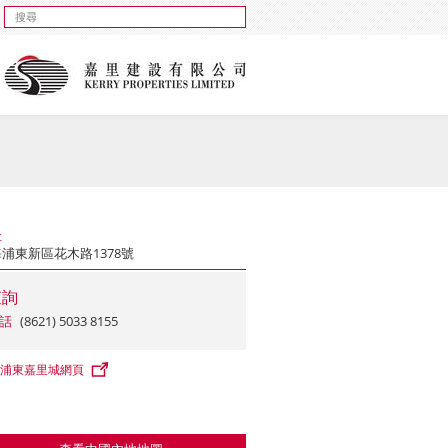
址
浦東新區花木路1378號
查詢
話
(8621) 5033 8155
浦東嘉里城網頁