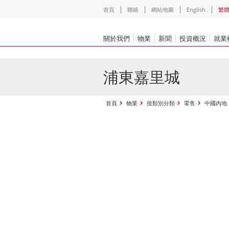
首頁
聯絡
網站地圖
English
繁
關於我們
物業
新聞
投資概況
就業
浦東嘉里城
首頁
物業
按類別分類
零售
中國內地