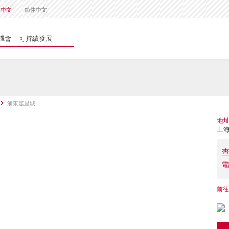
體中文
简体中文
機會
可持續發展
浦東嘉里城
地
上海
電
前往