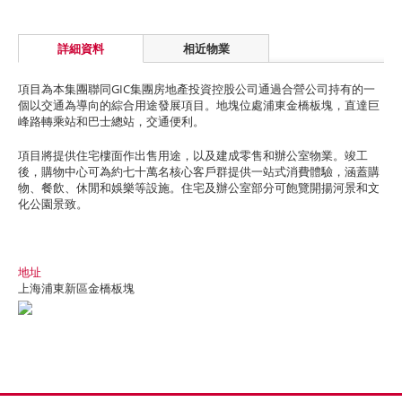
詳細資料
相近物業
項目為本集團聯同GIC集團房地產投資控股公司通過合營公司持有的一
個以交通為導向的綜合用途發展項目。地塊位處浦東金橋板塊，直達巨
峰路轉乘站和巴士總站，交通便利。
項目將提供住宅樓面作出售用途，以及建成零售和辦公室物業。竣工
後，購物中心可為約七十萬名核心客戶群提供一站式消費體驗，涵蓋購
物、餐飲、休閒和娛樂等設施。住宅及辦公室部分可飽覽開揚河景和文
化公園景致。
地址
上海浦東新區金橋板塊