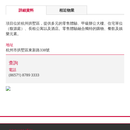
詳細資料
相近物業
項目位於杭州拱墅區，提供多元的零售體驗、甲級辦公大樓、住宅單位
（馥源庭）、長租公寓以及酒店。零售體驗融合獨特的購物、餐飲及娛
樂元素。
地址
杭州市拱墅區東新路338號
查詢
電話
(86571) 8789 3333
首頁
聯絡
網站地圖
免責條款
個人資料 (私隱) 政策
版權與商標