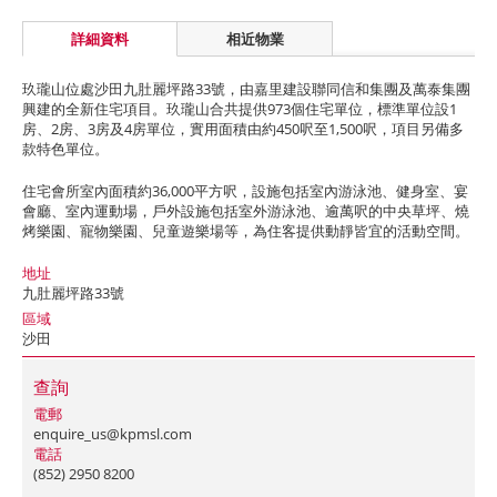
詳細資料
相近物業
玖瓏山位處沙田九肚麗坪路33號，由嘉里建設聯同信和集團及萬泰集團
興建的全新住宅項目。玖瓏山合共提供973個住宅單位，標準單位設1
房、2房、3房及4房單位，實用面積由約450呎至1,500呎，項目另備多
款特色單位。
住宅會所室內面積約36,000平方呎，設施包括室內游泳池、健身室、宴
會廳、室內運動場，戶外設施包括室外游泳池、逾萬呎的中央草坪、燒
烤樂園、寵物樂園、兒童遊樂場等，為住客提供動靜皆宜的活動空間。
地址
九肚麗坪路33號
區域
沙田
查詢
電郵
enquire_us@kpmsl.com
電話
(852) 2950 8200