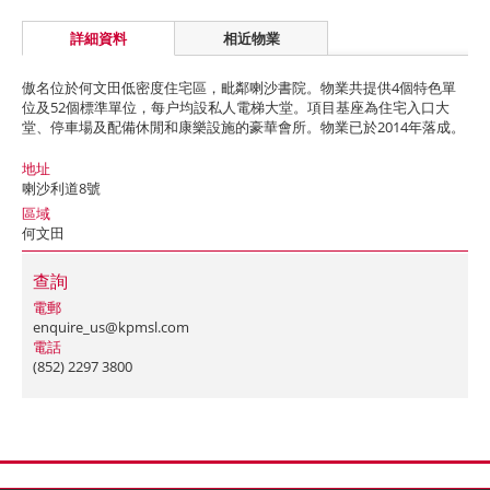
詳細資料
相近物業
傲名位於何文田低密度住宅區，毗鄰喇沙書院。物業共提供4個特色單
位及52個標準單位，每户均設私人電梯大堂。項目基座為住宅入口大
堂、停車場及配備休閒和康樂設施的豪華會所。物業已於2014年落成。
地址
喇沙利道8號
區域
何文田
查詢
電郵
enquire_us@kpmsl.com
電話
(852) 2297 3800