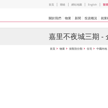
首頁
聯絡
網站地圖
English
繁
關於我們
物業
新聞
投資概況
就業
嘉里不夜城三期 -
首頁
物業
按類別分類
住宅
中國內地