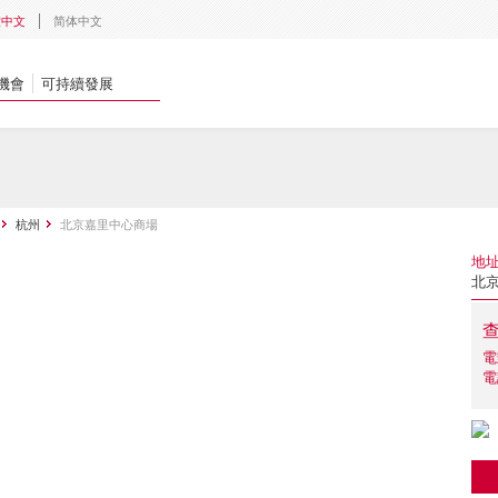
體中文
简体中文
機會
可持續發展
杭州
北京嘉里中心商場
地
北
電
電