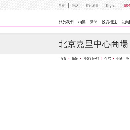
首頁
聯絡
網站地圖
English
繁
關於我們
物業
新聞
投資概況
就業
北京嘉里中心商場
首頁
物業
按類別分類
住宅
中國內地