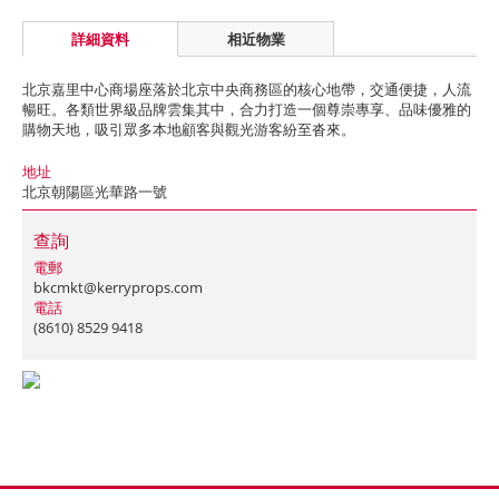
詳細資料
相近物業
北京嘉里中心商場座落於北京中央商務區的核心地帶，交通便捷，人流
暢旺。各類世界級品牌雲集其中，合力打造一個尊崇專享、品味優雅的
購物天地，吸引眾多本地顧客與觀光游客紛至沓來。
地址
北京朝陽區光華路一號
查詢
電郵
bkcmkt@kerryprops.com
電話
(8610) 8529 9418