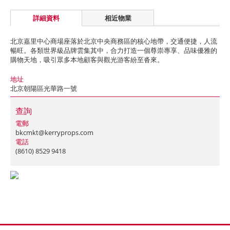
詳細資料
相近物業
北京嘉里中心商場座落於北京中央商務區的核心地帶，交通便捷，人流
暢旺。各類世界級品牌雲集其中，合力打造一個尊崇專享、品味優雅的
購物天地，吸引眾多本地顧客與觀光游客紛至沓來。
地址
北京朝陽區光華路一號
查詢
電郵
bkcmkt@kerryprops.com
電話
(8610) 8529 9418