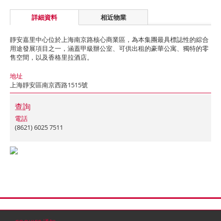
詳細資料
相近物業
靜安嘉里中心位於上海南京路核心商業區，為本集團最具標誌性的綜合
用途發展項目之一，涵蓋甲級辦公室、可供出租的豪華公寓、獨特的零
售空間，以及香格里拉酒店。
地址
上海靜安區南京西路1515號
查詢
電話
(8621) 6025 7511
首頁
聯絡
網站地圖
免責條款
個人資料 (私隱) 政策
版權與商標