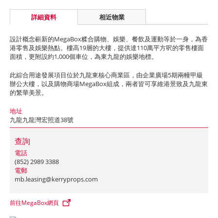
詳細資料
相近物業
設計概念嶄新的MegaBox糅合購物、娛樂、餐飲及運動等於一身，為香
港零售及娛樂熱點。樓高19層的大樓，提供達110萬平方呎的零售樓面
面積，更附設約1,000個車位，為東九龍的娛樂地標。
此綜合用途發展項目位於九龍東核心商業區，由企業廣場5期兩幢甲級
辦公大樓，以及購物商場MegaBox組成，兩者皆可享維港景致及九龍東
的繁華美景。
地址
九龍九龍灣宏照道38號
查詢
電話
(852) 2989 3388
電郵
mb.leasing@kerryprops.com
前往MegaBox網頁