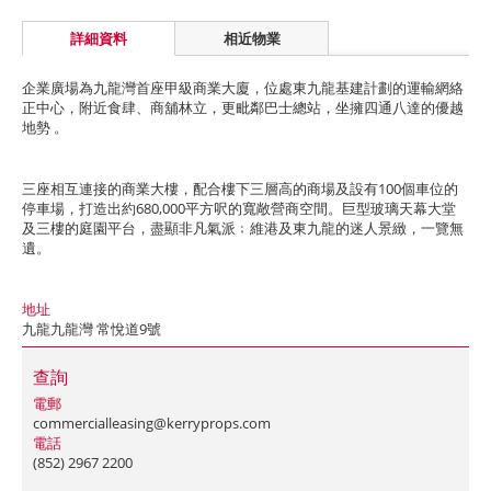
詳細資料
相近物業
企業廣場為九龍灣首座甲級商業大廈，位處東九龍基建計劃的運輸網絡
正中心，附近食肆、商舖林立，更毗鄰巴士總站，坐擁四通八達的優越
地勢 。
三座相互連接的商業大樓，配合樓下三層高的商場及設有100個車位的
停車場，打造出約680,000平方呎的寬敞營商空間。巨型玻璃天幕大堂
及三樓的庭園平台，盡顯非凡氣派﹔維港及東九龍的迷人景緻，一覽無
遺。
地址
九龍九龍灣 常悅道9號
查詢
電郵
commercialleasing@kerryprops.com
電話
(852) 2967 2200