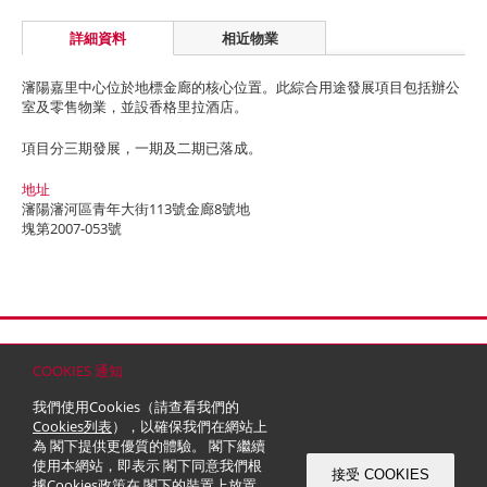
詳細資料
相近物業
瀋陽嘉里中心位於地標金廊的核心位置。此綜合用途發展項目包括辦公
室及零售物業，並設香格里拉酒店。
項目分三期發展，一期及二期已落成。
地址
瀋陽瀋河區青年大街113號金廊8號地
塊第2007-053號
首頁
聯絡
網站地圖
免責條款
個人資料 (私隱) 政策
版權與商標
COOKIES 通知
© 2026 嘉里建設有限公司 (於百慕達註冊成立之有限公司)
我們使用Cookies（請查看我們的
Cookies列表
），以確保我們在網站上
為 閣下提供更優質的體驗。 閣下繼續
使用本網站，即表示 閣下同意我們根
接受 COOKIES
據
Cookies政策
在 閣下的裝置上放置