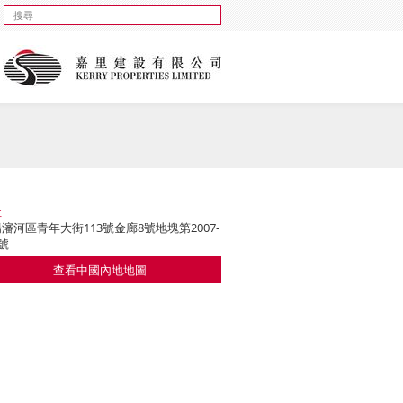
址
瀋河區青年大街113號金廊8號地塊第2007-
3號
查看中國內地地圖