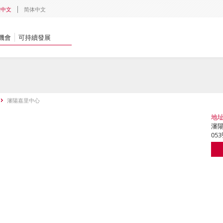
體中文
简体中文
機會
可持續發展
瀋陽嘉里中心
地
瀋陽
05