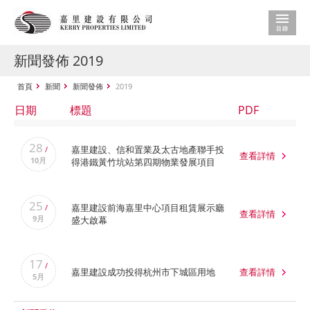
新聞發佈 2019
首頁
新聞
新聞發佈
2019
日期
標題
PDF
28
嘉里建設、信和置業及太古地產聯手投
/
查看詳情
10月
得港鐵黃竹坑站第四期物業發展項目
25
嘉里建設前海嘉里中心項目租賃展示廳
/
查看詳情
9月
盛大啟幕
17
/
嘉里建設成功投得杭州市下城區用地
查看詳情
5月