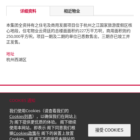
详细资料
相近物业
本集团全资持有之住宅及商用发展项目位于杭州之江国家旅游度假区核
心地段，住宅物业云荷廷的总楼面面积约227万平方呎，商用面积则约
250,000平方呎。项目一期及二期的单位已悉数售出，三期亦已竣工并
正发售。
地址
杭州西湖区
首页
联络
网站地图
免责条款
个人资料（私隐）政策
版权与商标
COOKIES 通知
© 2026 嘉里建设有限公司 (于百慕达注册成立之有限公司)
我们使用Cookies（请查看我们的
Cookies列表
），以确保我们在网站上
为 阁下提供更优质的体验。 阁下继续
使用本网站，即表示 阁下同意我们根
接受 COOKIES
据
Cookies政策
在 阁下的装置上放置
Cookies。 如 阁下不欲接受本网站的