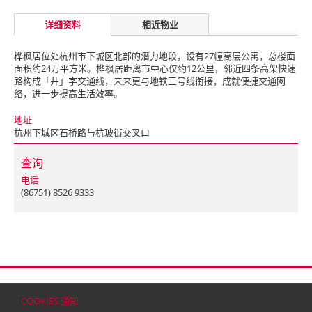
详细资料
相近物业
桦枫居位处杭州市下城区北部的潜力地段，设有27幢高层公寓，总楼面
面积约24万平方米。桦枫居距离市中心仅约12公里，邻近四条高架快速
路构成「井」字交通线，未来更与地铁三号线衔接，成就便捷交通网
络，进一步提高生活效率。
地址
杭州下城区石桥路与杭玻街交叉口
查询
电话
(86751) 8526 9333
首页
联络
网站地图
免责条款
个人资料（私隐）政策
版权与商标
COOKIES 通知
© 2026 嘉里建设有限公司 (于百慕达注册成立之有限公司)