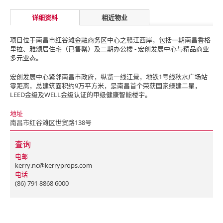
详细资料
相近物业
项目位于南昌市红谷滩金融商务区中心之赣江西岸，包括一期南昌香格
里拉、雅颂居住宅（已售罄）及二期办公楼 - 宏创发展中心与精品商业
多元业态。
宏创发展中心紧邻南昌市政府，纵览一线江景，地铁1号线秋水广场站
零距离，总建筑面积约9万平方米，是南昌首个荣获国家绿建二星，
LEED金级及WELL金级认证的甲级健康智能楼宇。
地址
南昌市红谷滩区世贸路138号
查询
电邮
kerry.nc@kerryprops.com
电话
(86) 791 8868 6000