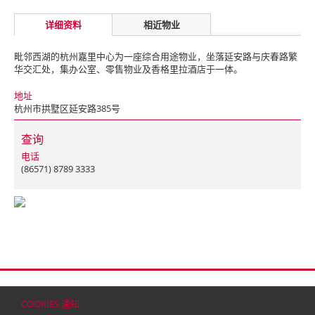
详细资料
相近物业
毗邻西湖的杭州嘉里中心为一座综合用途物业，坐落延安路与庆春路繁
华交汇处，集办公室、零售物业及香格里拉酒店于一体。
地址
杭州市拱墅区延安路385号
查询
电话
(86571) 8789 3333
首页
联络
网站地图
免责条款
个人资料（私隐）政策
版权与商标
COOKIES 通知
© 2026 嘉里建设有限公司 (于百慕达注册成立之有限公司)