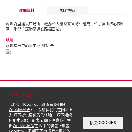
详细资料
相近物业
深圳嘉里建设广场由三幢办公大楼及零售物业组成，位于福田核心商业
区，毗邻广深港高速铁路福田站。
地址
深圳福田中心区中心四路1号
首页
联络
网站地图
免责条款
个人资料（私隐）政策
版权与商标
COOKIES 通知
© 2026 嘉里建设有限公司 (于百慕达注册成立之有限公司)
我们使用Cookies（请查看我们的
Cookies列表
），以确保我们在网站上
为 阁下提供更优质的体验。 阁下继续
使用本网站，即表示 阁下同意我们根
接受 COOKIES
据
Cookies政策
在 阁下的装置上放置
Cookies。 如 阁下不欲接受本网站的