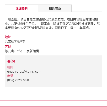
详细资料
相近物业
「现崇山」项目由嘉里建设精心策划及发展，项目共包括五幢住宅物
业，共提供968个单位。「现崇山」除设有住客会所及园林设施外，基
座更设有约12万呎的时尚品味商场。项目已于二零一二年落成。
地址
九龙睦邻街8号
区域
慈云山、钻石山及新蒲岗
查询
电邮
enquire_us@kpmsl.com
电话
(852) 2320 7288