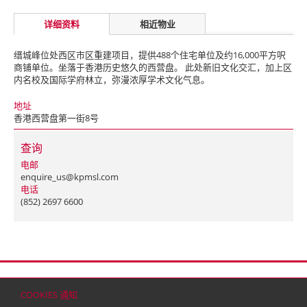
详细资料
相近物业
缙城峰位处西区市区重建项目，提供488个住宅单位及约16,000平方呎
商铺单位。坐落于香港历史悠久的西营盘。 此处新旧文化交汇，加上区
内名校及国际学府林立，弥漫浓厚学术文化气息。
地址
香港西营盘第一街8号
查询
电邮
enquire_us@kpmsl.com
电话
(852) 2697 6600
首页
联络
网站地图
免责条款
个人资料（私隐）政策
版权与商标
COOKIES 通知
© 2026 嘉里建设有限公司 (于百慕达注册成立之有限公司)