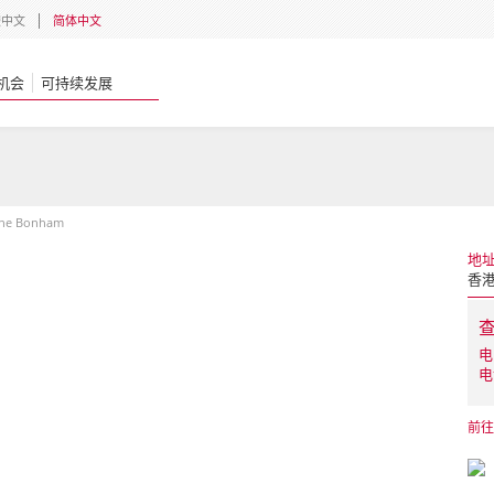
體中文
简体中文
机会
可持续发展
he Bonham
地
香
电
电
前往