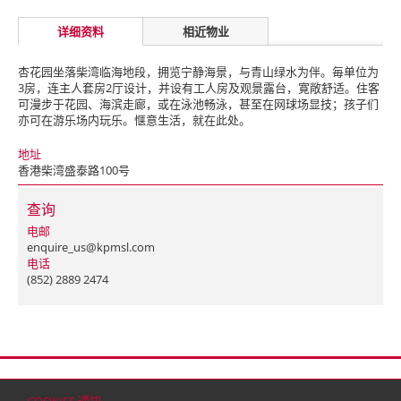
详细资料
相近物业
杏花园坐落柴湾临海地段，拥览宁静海景，与青山绿水为伴。毎单位为
3房，连主人套房2厅设计，并设有工人房及观景露台，寛敞舒适。住客
可漫步于花园、海滨走廊，或在泳池畅泳，甚至在网球场显技；孩子们
亦可在游乐场内玩乐。惬意生活，就在此处。
地址
香港柴湾盛泰路100号
查询
电邮
enquire_us@kpmsl.com
电话
(852) 2889 2474
首页
联络
网站地图
免责条款
个人资料（私隐）政策
版权与商标