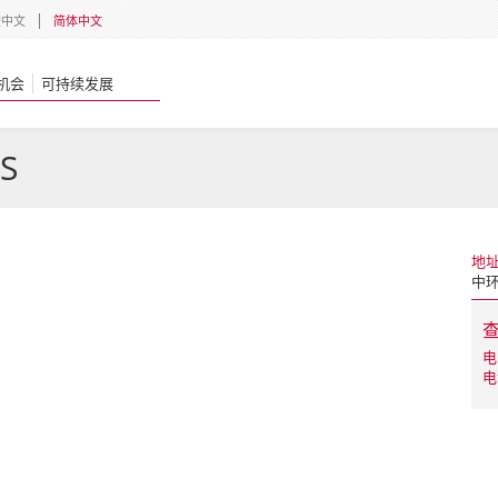
體中文
简体中文
机会
可持续发展
S
地
中环
电
电