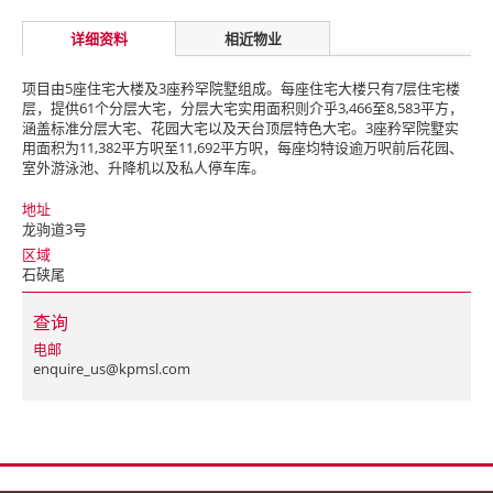
详细资料
相近物业
项目由5座住宅大楼及3座矜罕院墅组成。每座住宅大楼只有7层住宅楼
层，提供61个分层大宅，分层大宅实用面积则介乎3,466至8,583平方，
涵盖标准分层大宅、花园大宅以及天台顶层特色大宅。3座矜罕院墅实
用面积为11,382平方呎至11,692平方呎，每座均特设逾万呎前后花园、
室外游泳池、升降机以及私人停车库。
地址
龙驹道3号
区域
石硖尾
查询
电邮
enquire_us@kpmsl.com