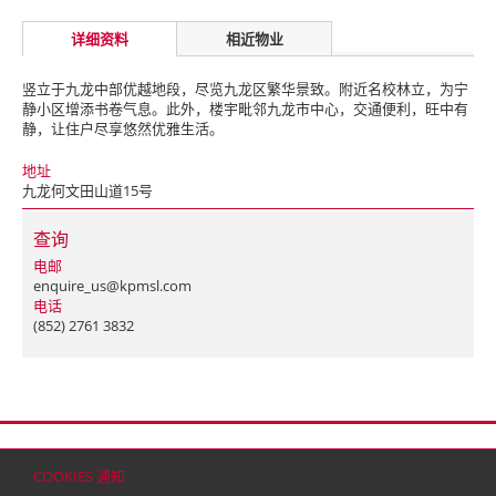
详细资料
相近物业
竖立于九龙中部优越地段，尽览九龙区繁华景致。附近名校林立，为宁
静小区增添书卷气息。此外，楼宇毗邻九龙市中心，交通便利，旺中有
静，让住户尽享悠然优雅生活。
地址
九龙何文田山道15号
查询
电邮
enquire_us@kpmsl.com
电话
(852) 2761 3832
首页
联络
网站地图
免责条款
个人资料（私隐）政策
版权与商标
COOKIES 通知
© 2026 嘉里建设有限公司 (于百慕达注册成立之有限公司)