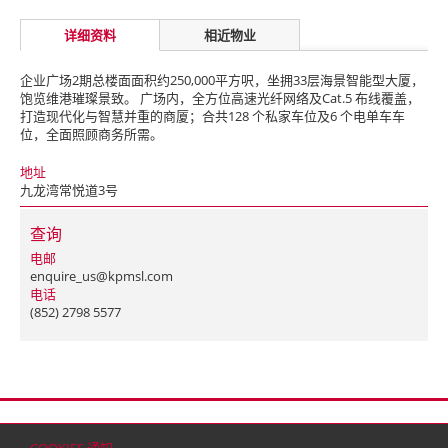
详细资料
相近物业
企业广场2期总楼面面积约250,000平方呎，坐拥33层海景智能型大厦，
饱览维港璀璨景致。 广场内，全方位高速光纤网络及Cat.5 布线覆盖，
打造现代化与智慧并重的商厦；合共128 个私家车位及6 个电单车车
位，全面照顾商务所需。
地址
九龙湾常悦道3号
查询
电邮
enquire_us@kpmsl.com
电话
(852) 2798 5577
首页
联络
网站地图
免责条款
个人资料（私隐）政策
版权与商标