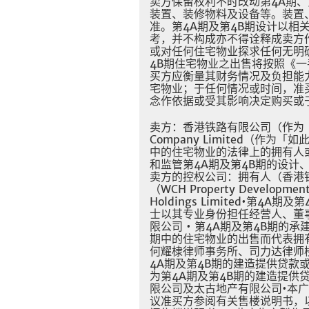
卖方保留权利不时改动第4A期
装置、装修物料及设备等。装置
准。第4A期及第4B期设计以相
考，并不构成亦不得诠释成卖方
或对任何住宅物业探求任何无明
4B期住宅物业之出售将按照《
买方应衡量其财务情况及负担能
宅物业；于任何情况或时间，准
念作依据或受其影响决定购买或
卖方：香港铁路有限公司（作为「拥有人
Company Limited（作
中的住宅物业的法律上的拥有人
和监管第4A期及第4B期的设计
卖方的控权公司：拥有人（香港
（WCH Property Developme
Holdings Limited•第4
士以其专业身份担任经营人、董
限公司 • 第4A期及第4B期的承
期中的住宅物业的出售而代表拥
何耀棣律师事务所、司力达律师楼
4A期及第4B期的建造提供贷款
为第4A期及第4B期的建造提供贷款的
限公司及太古地产有限公司•本广
议准买方参阅有关售楼说明书，