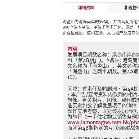
详细资料
相近物
海盈山为港岛南岸的第4期，并由两期所组
800个住宅单位。单位间隔多元化，涵盖一房
由嘉里建设、信和置业、太古地产及港铁
声明
发展项目期数名称：港岛南岸的第4
^(「第4B期」)。^备註: 港
文名称为「海盈山」，英文名称为「
「海盈山」之两个期数。第4A期包括第
1C)。
区域：香港仔及鸭脷洲 • 第4A
• 本广告/宣传资料内载列的相
想像。有关相片、图像、绘图或
准买家如欲了解发展项目的详情
盘作实地考察，以对该发展地盘、
为施行《一手住宅物业销售条例
www.lamontagne.com.hk/ph
而就第4B期指定的互联网网站的