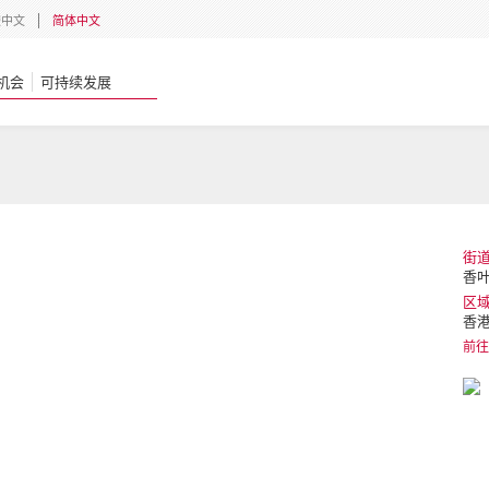
體中文
简体中文
机会
可持续发展
街
香叶
区
香
前往