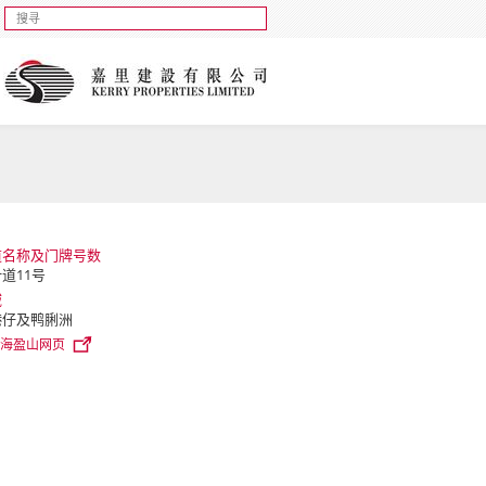
道名称及门牌号数
道11号
域
港仔及鸭脷洲
海盈山网页