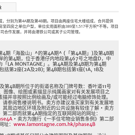
业
成，分别为第4A期及第4B期。项目由两座住宅大楼组成，合共提供
至四房之单位户型，单位实用面积由389至1,517平方呎*不等。项目
公司合作发展，并将由港铁公司或其子公司管理。
期「海盈山」^的第4A期^ (「第4A期」)及第4B期
岛南岸的第4期，位于香港仔内地段第467号之地盘D，中
LA MONTAGNE」。第4A期及第4B期为第4期
2座(2A及2B); 第4B期包括第1座(1A, 1B及
期及第4B期所位于的街道名称及门牌号数：香叶道11号
片、图像、绘图或素描显示纯属画家对有关发展项目之
素描并非按照比例绘画及/或可能经过电脑修饰处理。
，请参阅售楼说明书。卖方亦建议准买家到有关发展地
其周边地区环境及附近的公共设施有较佳了解 • 卖方
》第二部而就第4A期指定的互联网网站的网址：
ase4A
• 卖方为施行《一手住宅物业销售条例》第二部
网址：
www.lamontagne.com.hk/phase4B