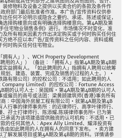
、第4B期或其任何部分之建筑图则及其他图则、设计、
、装修物料及设备之提供以买卖合约的条款及条件作
关政府部门最后批准者作准。本广告/宣传资料仅供参
作出任何不论明示或隐含之要约、承诺、陈述或保证，
确选择购楼意向或有明确选择购楼意向。第4A期及第
一手住宅物业销售条例》进行。市场情况不时变化，准
力及所有相关因素方作出决定购买或于何时购买任何住
买方绝不应以本广告/宣传资料之任何内容、资料或概
于何时购买任何住宅物业。
」）、WCH Property Development
为「如此聘用的人」）（备註︰「拥有人」指第4A期及第4B期
或实益拥有人。「如此聘用的人」指拥有人聘用以统筹
、规划、建造、装置、完成及销售的过程的人士。） •
铁路有限公司）的控权公司︰不适用；如此聘用的人
nt Company Limited）的控权公司︰Fortune Access
A期及第4B期的认可人士︰吴国辉 • 第4A期及第4B期的认可人
事或僱员的商号或法团：梁黄顾建筑师(香港)事务所有
建商︰中国海外房屋工程有限公司 • 就第4A期及第4B
有人行事的律师事务所︰的近律师行、高李叶律师行、
、孖士打律师行、陈添耀.陈瑛律师事务所• 已为第
或已承诺为该项建造提供融资的认可机构︰不适用 • 已
任何其他人︰Apex Ally Limited、耀泽投资有
告由如此聘用的人在拥有人的同意下发布。 • 卖方建
以了解发展项目或第4A期及第4B期的资料。详情请参