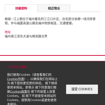
详细资料
相近物业
榕城 • 江上图位于福州著名的三江口片区，住宅部分坐拥一线河岸景
观，并与福厦高速公路及福州地铁相连，交通便捷。
地址
福州南江滨东大道与樟岚路交界
首页
联络
网站地图
免责条款
个人资料（私隐）政策
版权与商标
COOKIES 通知
© 2026 嘉里建设有限公司 (于百慕达注册成立之有限公司)
我们使用Cookies（请查看我们的
Cookies列表
），以确保我们在网站上
为 阁下提供更优质的体验。 阁下继续
使用本网站，即表示 阁下同意我们根
接受 COOKIES
据
Cookies政策
在 阁下的装置上放置
Cookies。 如 阁下不欲接受本网站的
Cookies，请禁用Cookies或避免使用
本网站。